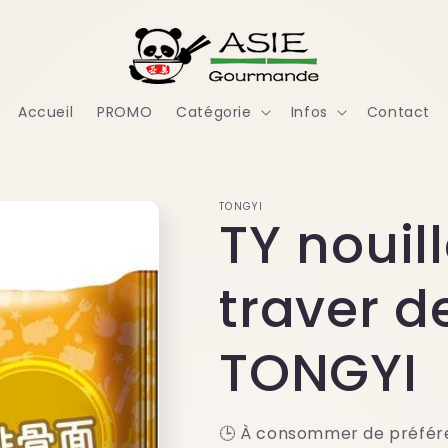
Accueil
PROMO
Catégorie
Infos
Contact
TONGYI
TY nouill
traver d
TONGYI
🕒 À consommer de préfére