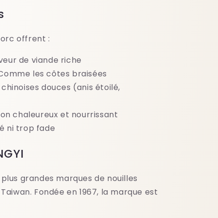
s
orc offrent :
veur de viande riche
Comme les côtes braisées
chinoises douces (anis étoilé,
lon chaleureux et nourrissant
é ni trop fade
NGYI
 plus grandes marques de nouilles
 Taiwan. Fondée en 1967, la marque est