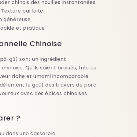
der chinois des nouilles instantanées
 Texture parfaite
n généreuse
apide et pratique
ionnelle Chinoise
pái gǔ) sont un ingrédient
hinoise. Qu'ils soient braisés, frits ou
saveur riche et umami incomparable.
fidèlement le goût des travers de porc
avoureux avec des épices chinoises
rer ?
eau dans une casserole