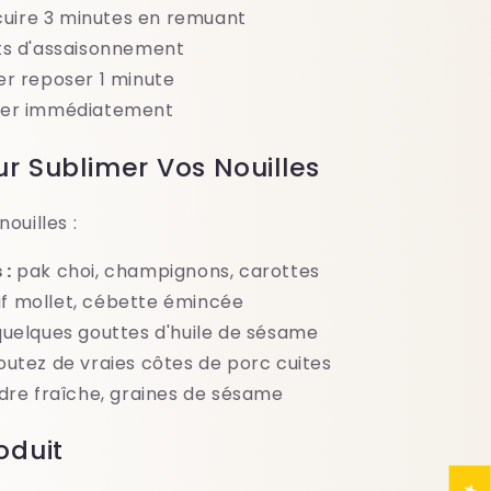
t cuire 3 minutes en remuant
ets d'assaisonnement
er reposer 1 minute
ster immédiatement
r Sublimer Vos Nouilles
ouilles :
 :
pak choi, champignons, carottes
 mollet, cébette émincée
uelques gouttes d'huile de sésame
outez de vraies côtes de porc cuites
dre fraîche, graines de sésame
oduit