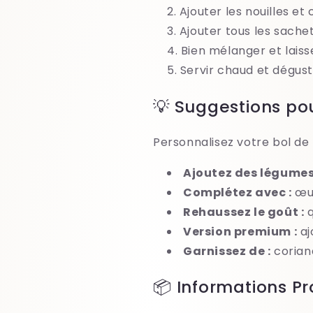
Ajouter les nouilles e
Ajouter tous les sach
Bien mélanger et laiss
Servir chaud et dégu
💡 Suggestions pou
Personnalisez votre bol de n
Ajoutez des légumes
Complétez avec :
œuf
Rehaussez le goût :
q
Version premium :
aj
Garnissez de :
corian
📦 Informations Pr