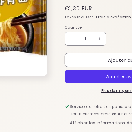
Prix
€1,30 EUR
habituel
Taxes incluses.
Frais d'expédition
Quantité
Réduire
Augmenter
la
la
quantité
quantité
Ajouter a
de
de
TY
TY
nouilles
nouilles
ins.
ins.
sav.
sav.
traver
traver
Plus de moyens
de
de
porc
porc
Service de retrait disponible 
105g
105g
Habituellement prête en 4 heur
TONGYI
TONGYI
Afficher les informations d