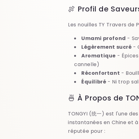
🍖 Profil de Saveur
Les nouilles TY Travers de P
Umami profond
- Sa
Légèrement sucré
- 
Aromatique
- Épices 
cannelle)
Réconfortant
- Bouil
Équilibré
- Ni trop sal
🍜 À Propos de TO
TONGYI (统一) est l'une des
instantanées en Chine et à
réputée pour :