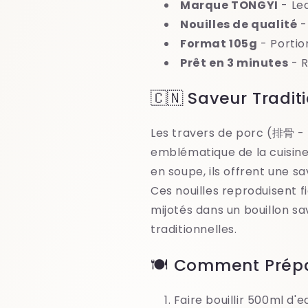
Marque TONGYI
- Lea
Nouilles de qualité
-
Format 105g
- Portio
Prêt en 3 minutes
- R
🇨🇳 Saveur Tradit
Les travers de porc (排骨 - 
emblématique de la cuisine c
en soupe, ils offrent une 
Ces nouilles reproduisent 
mijotés dans un bouillon s
traditionnelles.
🍽️ Comment Prépa
Faire bouillir 500ml d'