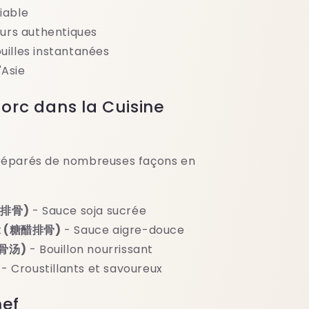
iable
urs authentiques
uilles instantanées
'Asie
Porc dans la Cuisine
préparés de nombreuses façons en
红烧排骨)
- Sauce soja sucrée
ux (糖醋排骨)
- Sauce aigre-douce
排骨汤)
- Bouillon nourrissant
- Croustillants et savoureux
hef