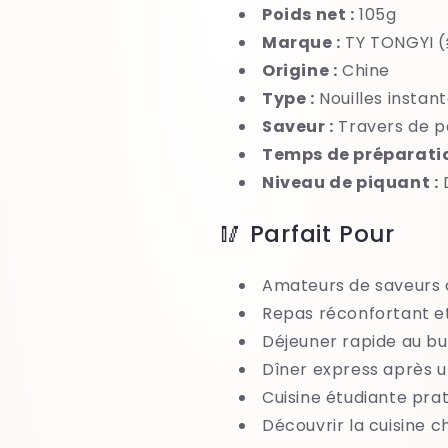
Poids net :
105g
Marque :
TY TONGYI 
Origine :
Chine
Type :
Nouilles instan
Saveur :
Travers de 
Temps de préparatio
Niveau de piquant :
D
🥢 Parfait Pour
Amateurs de saveurs c
Repas réconfortant e
Déjeuner rapide au b
Dîner express après u
Cuisine étudiante pra
Découvrir la cuisine ch