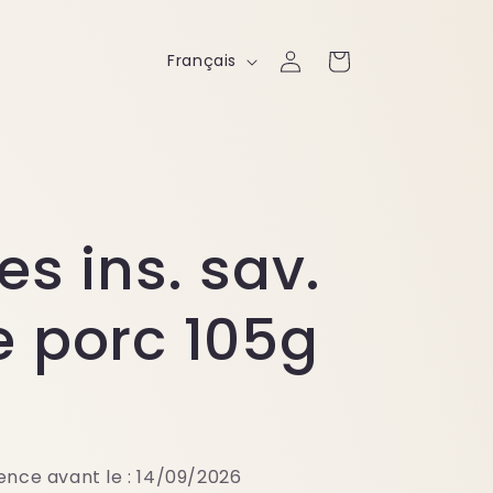
L
Connexion
Panier
Français
a
n
g
u
es ins. sav.
e
e porc 105g
nce avant le :
14/09/2026