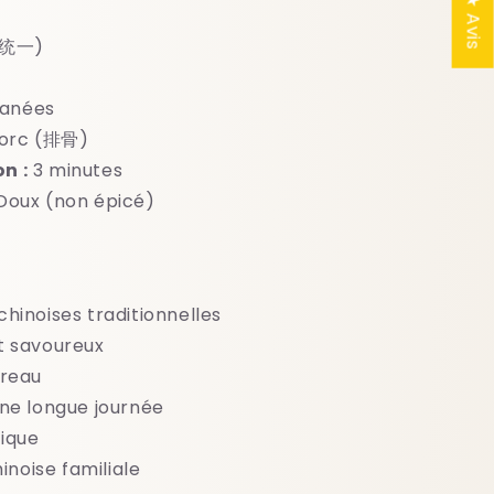
★ Avis
(统一)
tanées
porc (排骨)
n :
3 minutes
oux (non épicé)
hinoises traditionnelles
t savoureux
ureau
ne longue journée
tique
inoise familiale