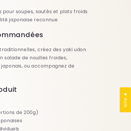
s pour soupes, sautés et plats froids
lité japonaise reconnue
ecommandées
raditionnelles, créez des yaki udon
n salade de nouilles froides,
s japonais, ou accompagnez de
oduit
★ Avis
ortions de 200g)
japonaises
dividuels