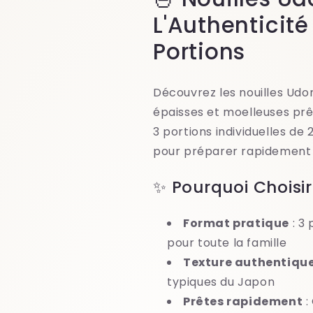
Japonaises
Japonaises
L'Authenticit
Prêtes
Prêtes
à
à
Portions
Cuire
Cuire
Découvrez les nouilles Udon
épaisses et moelleuses prê
3 portions individuelles de
pour préparer rapidement d
✨ Pourquoi Choisir
Format pratique
: 3 
pour toute la famille
Texture authentiqu
typiques du Japon
Prêtes rapidement
: