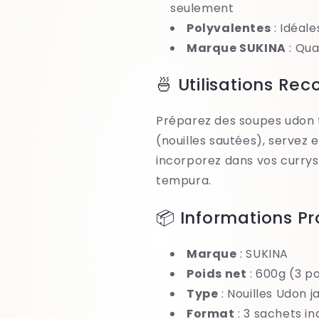
seulement
Polyvalentes
: Idéale
Marque SUKINA
: Qua
🍜 Utilisations R
Préparez des soupes udon t
(nouilles sautées), servez e
incorporez dans vos curry
tempura.
📦 Informations Pr
Marque
: SUKINA
Poids net
: 600g (3 p
Type
: Nouilles Udon 
Format
: 3 sachets in