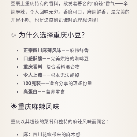
豆裹上重庆特有的香料，散发着著名的“麻辣”香气——辛
辣麻辣，令人回味无穷。香脆可口，麻辣鲜香，是完美的
开胃小吃，也是您感到饥饿时的理想选择！
✨ 为什么选择重庆小豆？
正宗四川麻辣风味
——麻辣鲜香
口感酥脆
——完美烘焙的咖啡豆
重庆香料
- 复合香料混合物
令人上瘾
——根本无法戒掉
120克装
——适合分享的理想份量
高蛋白
——营养零食
🌟重庆麻辣风味
重庆以其超辣的菜肴和独特的麻辣风味而闻名：
麻：
四川花椒带来的麻木感