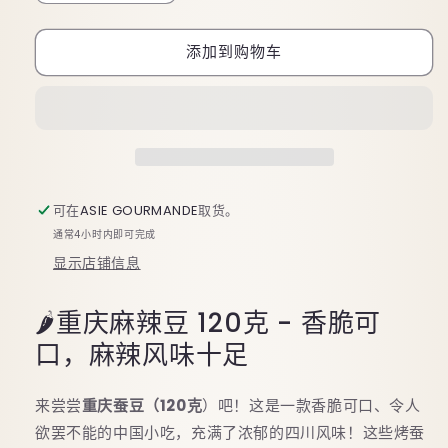
少
加
重
重
添加到购物车
庆
庆
辣
辣
味
味
豆
豆
角
角
120
120
可在
ASIE GOURMANDE
取货。
克
克
通常4小时内即可完成
的
的
显示店铺信息
数
数
量
量
🌶️重庆麻辣豆 120克 - 香脆可
口，麻辣风味十足
来尝尝
重庆蚕豆（120克
）吧！这是一款香脆可口、令人
欲罢不能的中国小吃，充满了浓郁的四川风味！这些烤蚕