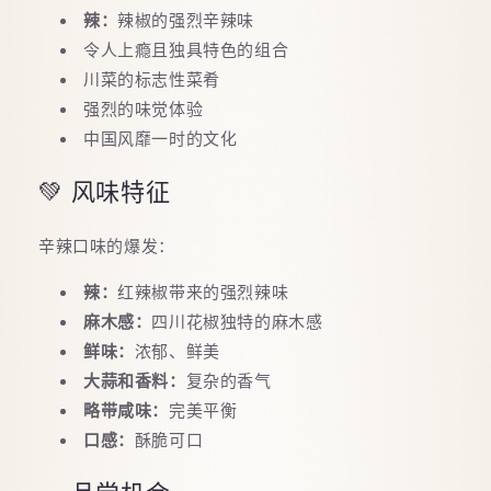
辣：
辣椒的强烈辛辣味
令人上瘾且独具特色的组合
川菜的标志性菜肴
强烈的味觉体验
中国风靡一时的文化
💚 风味特征
辛辣口味的爆发：
辣：
红辣椒带来的强烈辣味
麻木感：
四川花椒独特的麻木感
鲜味：
浓郁、鲜美
大蒜和香料：
复杂的香气
略带咸味：
完美平衡
口感：
酥脆可口