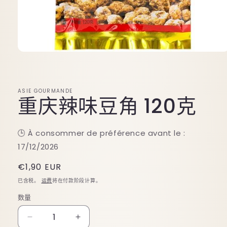
在
模
态
窗
ASIE GOURMANDE
口
重庆辣味豆角 120克
中
打
开
🕒 À consommer de préférence avant le :
媒
体
17/12/2026
文
件
原
€1,90 EUR
1
价
已含税。
运费
将在付款阶段计算。
数量
减
增