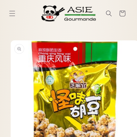
忽略并
跳至内
篮
容
子
跳转至
产品信
息