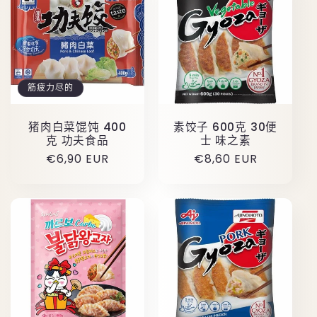
筋疲力尽的
猪肉白菜馄饨 400
素饺子 600克 30便
克 功夫食品
士 味之素
原
€6,90 EUR
原
€8,60 EUR
价
价