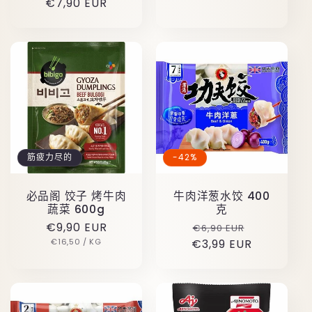
原
€7,90 EUR
评
价
价
筋疲力尽的
-42%
必品阁 饺子 烤牛肉
牛肉洋葱水饺 400
蔬菜 600g
克
原
€9,90 EUR
原
促
€6,90 EUR
单
经
价
€16,50
/
KG
€3,99 EUR
价
销
价
过
价