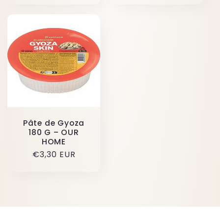
Pâte de Gyoza
180 G – OUR
HOME
原
€3,30 EUR
价