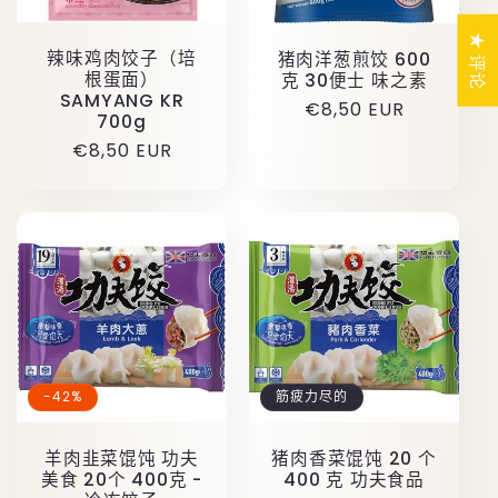
★ 评论
辣味鸡肉饺子（培
猪肉洋葱煎饺 600
根蛋面）
克 30便士 味之素
SAMYANG KR
原
€8,50 EUR
700g
价
原
€8,50 EUR
价
-42%
筋疲力尽的
羊肉韭菜馄饨 功夫
猪肉香菜馄饨 20 个
美食 20个 400克 -
400 克 功夫食品