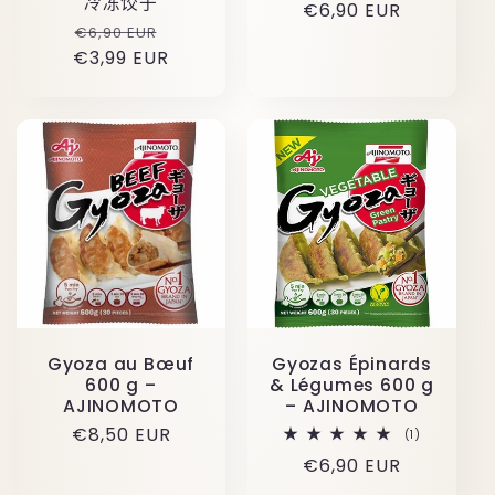
冷冻饺子
原
€6,90 EUR
原
促
€6,90 EUR
价
€3,99 EUR
价
销
价
Gyoza au Bœuf
Gyozas Épinards
600 g –
& Légumes 600 g
AJINOMOTO
– AJINOMOTO
原
€8,50 EUR
1
(1)
总
价
原
€6,90 EUR
评
价
价