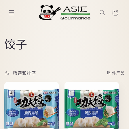
忽略并
跳至内
篮
容
子
收
饺子
藏
:
筛选和排序
15 件产品