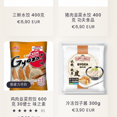
三鲜水饺 400克
猪肉韭菜水饺 400
克 功夫食品
原
€6,90 EUR
原
€6,90 EUR
价
价
筋疲力尽的
鸡肉韭菜煎饺 600
冷冻饺子酱 300g
克 30便士 味之素
原
€3,90 EUR
1
(1)
总
价